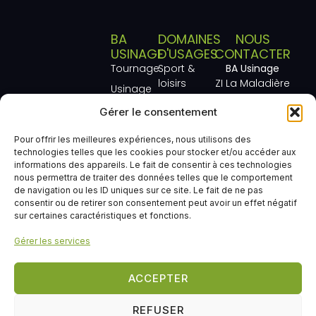
BA
DOMAINES
NOUS
USINAGE
D'USAGES
CONTACTER
Tournage
Sport &
BA Usinage
loisirs
ZI La Maladière
Usinage
185 Avenue d’Italie
métaux
Aéronautique
Gérer le consentement
74300 CLUSES
Usinage
Raccords
+33 (0)4 50 98
Chez BA Usinage,
de
gaz
Pour offrir les meilleures expériences, nous utilisons des
33 78
nous sommes
technologies telles que les cookies pour stocker et/ou accéder aux
plastiques
Contrôle
spécialisés dans
info@usinage.com
informations des appareils. Le fait de consentir à ces technologies
Secteurs
d'accès
l'usinage de
nous permettra de traiter des données telles que le comportement
Nous contacter
d'activités
de navigation ou les ID uniques sur ce site. Le fait de ne pas
précision et le
Mobilité
consentir ou de retirer son consentement peut avoir un effet négatif
décolletage,
Notre
douce
sur certaines caractéristiques et fonctions.
offrant des
histoire
et bien
solutions
Gérer les services
Nous
plus
innovantes et
contacter
encore !
fiables pour une
ACCEPTER
multitude de
secteurs
REFUSER
industriels. Notre