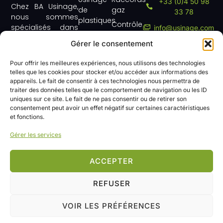
+33 (0)4 50 98
Chez BA Usinage,
de
gaz
33 78
nous sommes
plastiques
Contrôle
spécialisés dans
info@usinage.com
Secteurs
d'accès
l'usinage de
Gérer le consentement
Nous contacter
d'activités
précision et le
Mobilité
décolletage,
Notre
douce
Pour offrir les meilleures expériences, nous utilisons des technologies
offrant des
histoire
telles que les cookies pour stocker et/ou accéder aux informations des
et bien
solutions
appareils. Le fait de consentir à ces technologies nous permettra de
Nous
plus
innovantes et
traiter des données telles que le comportement de navigation ou les ID
contacter
encore !
uniques sur ce site. Le fait de ne pas consentir ou de retirer son
fiables pour une
consentement peut avoir un effet négatif sur certaines caractéristiques
multitude de
et fonctions.
secteurs
industriels. Notre
Gérer les services
expertise et notre
savoir-faire nous
ACCEPTER
permettent de
répondre aux
REFUSER
besoins les plus
exigeants de nos
clients.
VOIR LES PRÉFÉRENCES