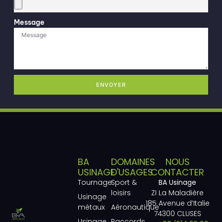
Message
ENVOYER
BA
DOMAINES
NOUS
USINAGE
D'USAGES
CONTACTER
Tournage
Sport &
BA Usinage
loisirs
ZI La Maladière
Usinage
185 Avenue d’Italie
métaux
Aéronautique
74300 CLUSES
Usinage
Raccords