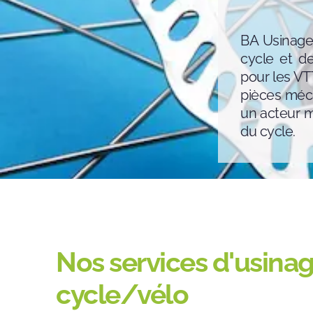
BA Usinage 
cycle et d
pour les VT
pièces méc
un acteur m
du cycle.
Nos services d'usinag
cycle/vélo