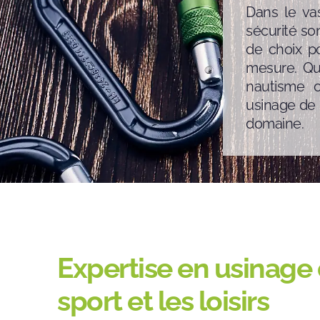
Dans le vas
sécurité so
de choix po
mesure. Que
nautisme ou
usinage de 
domaine.
Expertise en usinage 
sport et les loisirs